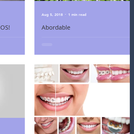
Aug 5, 2018
1 min read
OS!
Abordable
ement aux nouvelles
+1 (514) 748-9444 #Orthodontiste #Montreal
ngtemps mises de
(City/Town/Village) in Québec (Canadian Province … 
rôle de l'assistant orthodontique est m