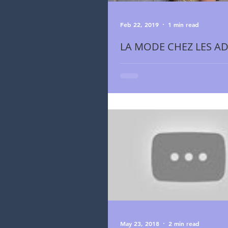
Feb 22, 2019
1 min read
LA MODE CHEZ LES AD
Nous devons nous ajuster continuell
demandes de nos patient(e)s .... Lo
côté, les broches font leur grand
May 23, 2018
2 min read