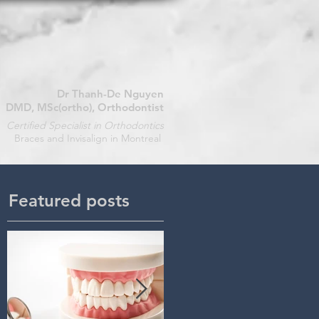
Dr Thanh-De Nguyen
DMD, MSc(ortho), Orthodontist
Certified Specialist in Orthodontics
Braces and Invisalign in Montreal
Featured posts