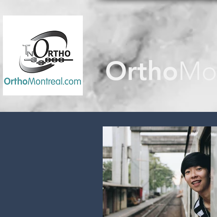
Ortho
Mo