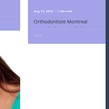
Aug 13, 2016
1 min read
Orthodontiste Montreal
enue chez
consultation gratuite*
homontreal.com
aires,...
Orthodontiste Montreal consultation gratuite* +1 (51
748-9444 https://www.orthomontreal.com
Orthomontreal.com, OrthoMontréal Inc, est...