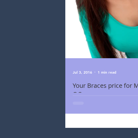
Jul 3, 2016
1 min read
Your Braces price for 
QC
Your Braces price for Montreal, QC 
https://www.orthomontreal.com What
I don't want braces that show ?...