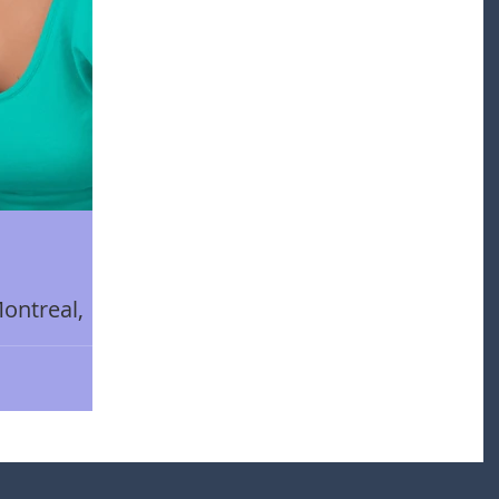
Montreal,
+1 (514) 748-9444
 are my options if