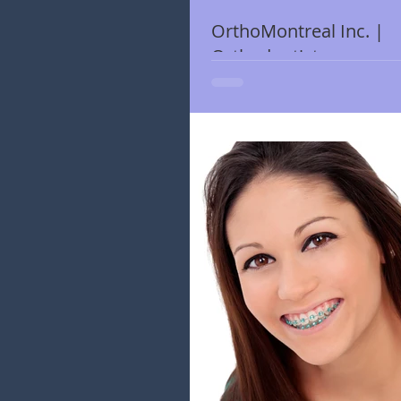
OrthoMontreal Inc. |
Orthodontiste
Orthodontiste pour Montreal, bienv
OrthoMontréal inc. https://www.ort
Pour débuter la pose de broches dent