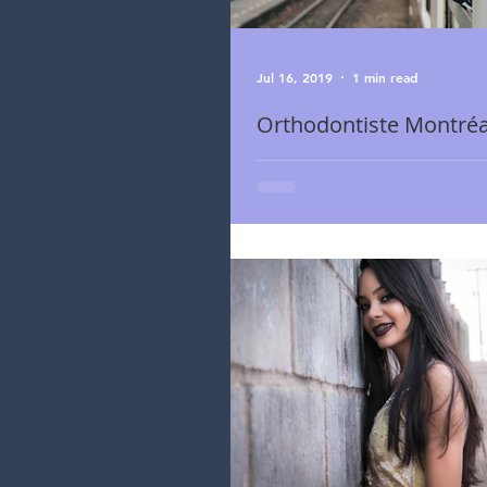
Jul 16, 2019
1 min read
Orthodontiste Montréa
En général, pour trouver des orthodo
province, on utilise les mots clés Clin
Orthodontiste, alors que les mots Ca