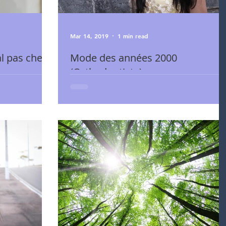
Mar 14, 2019
1 min read
l pas cher
Mode des années 2000
(Orthodontiste)
ntistes de la
ique
Notre clientèle l'indique: les jeunes adultes sont
binet Orth
conscients de leurs problèmes de dents et mâchoires
croches pour améliorer l'appa