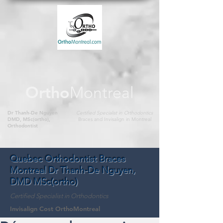
Ortho
Montreal
Dr Thanh-De Nguyen
Certified Specialist in Orthodontics
DMD, MSc(ortho),
Braces and Invisalign in Montreal
Orthodontist
Quebec Orthodontist Braces
Montreal Dr Thanh-De Nguyen,
DMD MSc(ortho)
Certified Specialist in Orthodontics
Invisalign Cost OrthoMontreal