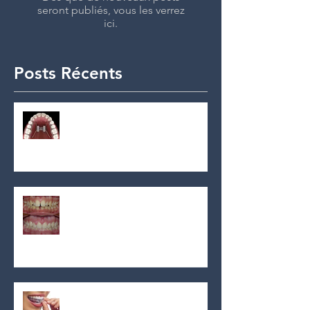
seront publiés, vous les verrez
ici.
Posts Récents
Comprendre l'expansion
palatine: un outil clé dans le
traitement orthodontique
précoce avec l'orthodontiste Dr
Nguyen à OrthoMontréal
Qu'est-ce qu'un surplomb ou
une protusion et pourquoi est-
ce important ?
Comment choisir le meilleur