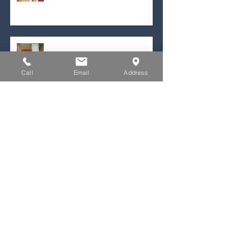
orthodontiste près de chez moi
à Montréal: Votre guide pour
2024
Découvrez le pouvoir
transformatif de la broche
dentaire pour un sourire
Call
Email
Address
radieux!
Archives
octobre 2024
(1)
1 post
septembre 2024
(1)
1 post
juin 2024
(2)
2 posts
Rechercher par Tags
Pas encore de mots-clés.
Retrouvez-nous