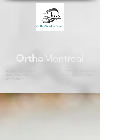
Ortho
Montreal
Dr Thanh-De Nguyen
Certified Specialist in Orthodontics
DMD, MSc(ortho),
Braces and Invisalign in Montreal
Orthodontist