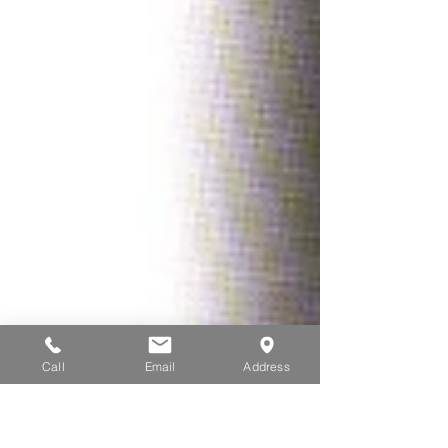
Call
Email
Address