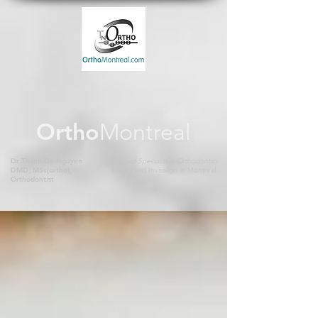
Ortho
Montreal
Dr Thanh-De Nguyen
Certified Specialist in Orthodontics
DMD, MSc(ortho),
Braces and Invisalign in Montreal
Orthodontist