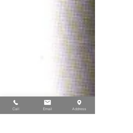
Call
Email
Address